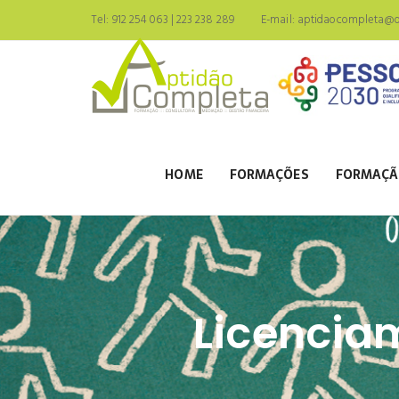
Tel: 912 254 063 | 223 238 289
E-mail:
aptidaocompleta@ou
HOME
FORMAÇÕES
FORMAÇÃ
Licencia