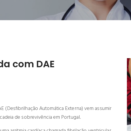
ida com DAE
 (Desfibrilhação Automática Externa) vem assumir
cadeia de sobrevivência em Portugal.
ma arritmia cardíaca chamada fibrilação ventricular