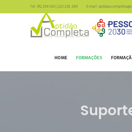
Tel: 912 254 063 | 223 238 289
E-mail:
aptidaocompleta@ou
HOME
FORMAÇÕES
FORMAÇÃ
Suport