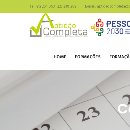
Tel: 912 254 063 | 223 238 289
E-mail:
aptidaocompleta@ou
HOME
FORMAÇÕES
FORMAÇÃ
C