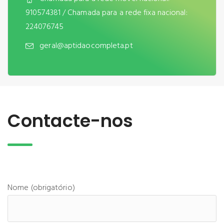
910574381 / Chamada para a rede fixa nacional:
224076745
geral@aptidaocompleta.pt
Contacte-nos
Nome (obrigatório)